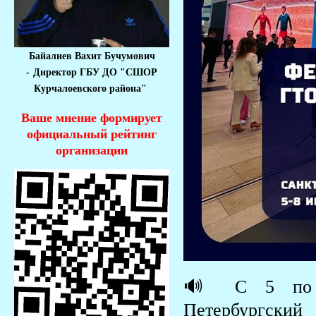
Байалиев Вахит Бучумович
-
Директор ГБУ ДО "СШОР
Курчалоевского района"
Ваше мнение формирует
официальный рейтинг
организации
🔊 С 5 по 8
Петербургский