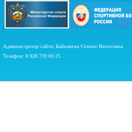
/
Администратор сайта: Байалиева Сепият Вахитовна
Телефон: 8 928 739 69 25