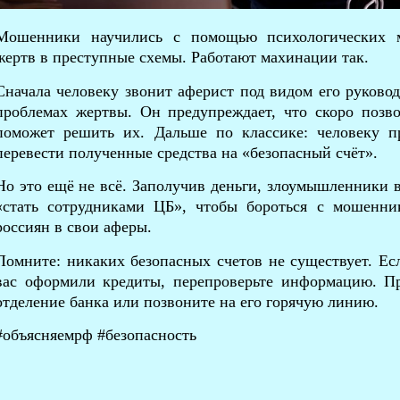
Мошенники научились с помощью психологических м
жертв в преступные схемы. Работают махинации так.
Сначала человеку звонит аферист под видом его руково
проблемах жертвы. Он предупреждает, что скоро позв
поможет решить их. Дальше по классике: человеку п
перевести полученные средства на «безопасный счёт».
Но это ещё не всё. Заполучив деньги, злоумышленники в
«стать сотрудниками ЦБ», чтобы бороться с мошенни
россиян в свои аферы.
Помните: никаких безопасных счетов не существует. Есл
вас оформили кредиты, перепроверьте информацию. П
отделение банка или позвоните на его горячую линию.
‌#объясняемрф #безопасность