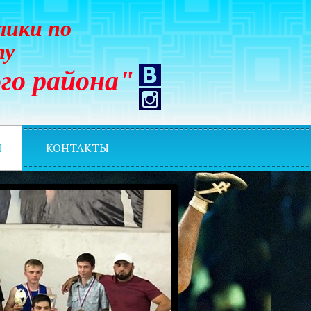
лики по
ту
го района"
И
КОНТАКТЫ