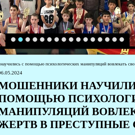
1
2
3
4
5
6
7
8
9
10
11
12
13
14
15
16
аучились с помощью психологических манипуляций вовлекать сво
06.05.2024
МОШЕННИКИ НАУЧИЛИ
ПОМОЩЬЮ ПСИХОЛОГ
МАНИПУЛЯЦИЙ ВОВЛЕК
ЖЕРТВ В ПРЕСТУПНЫЕ