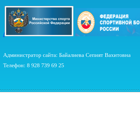
/
Администратор сайта: Байалиева Сепият Вахитовна
Телефон: 8 928 739 69 25