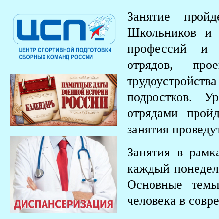
Занятие прой
Школьников и 
профессий и д
отрядов, про
трудоустройств
подростков. У
отрядами прой
занятия проведу
Занятия в рамк
каждый понедел
Основные темы
человека в совр