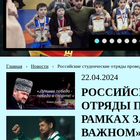
1
2
3
4
5
6
Главная
›
Новости
›
Российские студенческие отряды прове
22.04.2024
РОССИЙС
ОТРЯДЫ П
РАМКАХ З
ВАЖНОМ