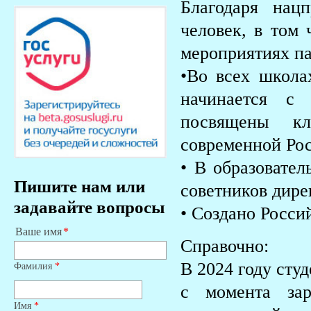
Благодаря нац
человек, в том 
мероприятиях па
•Во всех школа
начинается с
посвящены к
современной Ро
• В образовател
Пишите нам или
советников дире
задавайте вопросы
• Создано Росси
Ваше имя
Справочно:
В 2024 году сту
Фамилия
*
с момента зар
Имя
*