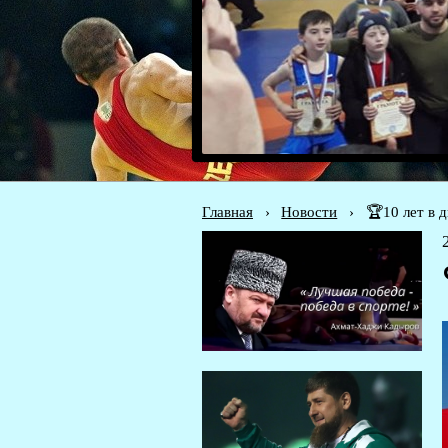
Главная
›
Новости
›
🏆10 лет в 