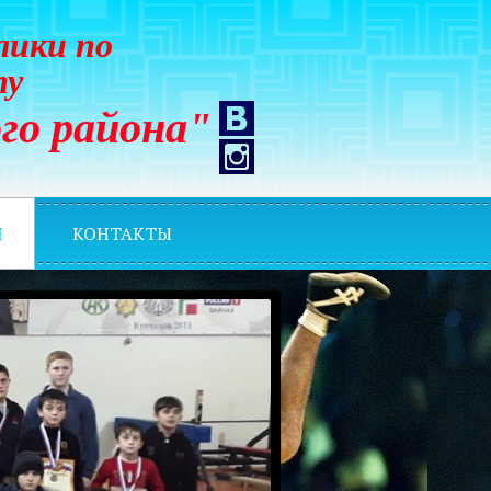
лики по
ту
го района"
И
КОНТАКТЫ