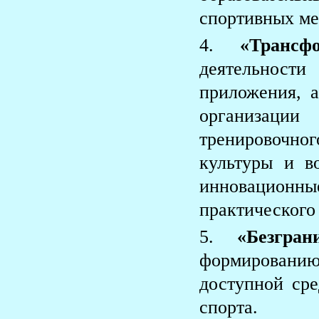
спортивных мер
«Транс
деятельност
приложения, 
организаци
тренировочн
культуры и во
инновацион
практического 
«Безгра
формировани
доступной ср
спорта.