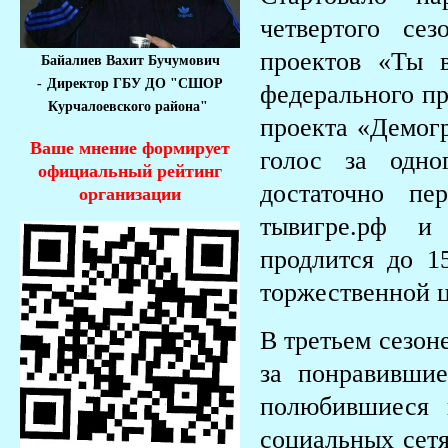
четвертого се
проектов «Ты 
Байалиев Вахит Бучумович
-
Директор ГБУ ДО "СШОР
федерального пр
Курчалоевского района"
проекта «Демог
Ваше мнение формирует
голос за одно
официальный рейтинг
достаточно п
организации
тывигре.рф и
продлится до 1
торжественной 
В третьем сезон
за понравивши
полюбившиеся 
социальных сетя