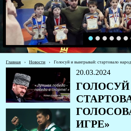
1
2
3
4
5
6
Главная
›
Новости
›
Голосуй и выигрывай: стартовало народ
20.03.2024
ГОЛОСУЙ
СТАРТОВ
ГОЛОСОВ
ИГРЕ»