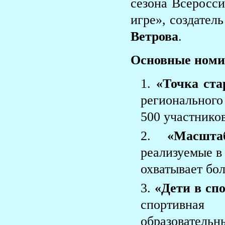
сезона Всеросси
игре», создате
Ветрова
.
Основные номи
«Точка ст
регионального
500 участников
«Масшт
реализуемые в
охватывает бол
«Дети в сп
спортивная 
образователь