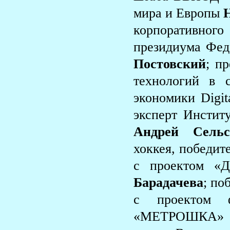
мира и Европы
корпоративног
президиума Фед
Постовский
; п
технологий в 
экономики Digi
эксперт Инстит
Андрей Сельс
хоккея, победит
с проектом «Д
Барадачева
; по
с проектом ф
«МЕТРОШКА