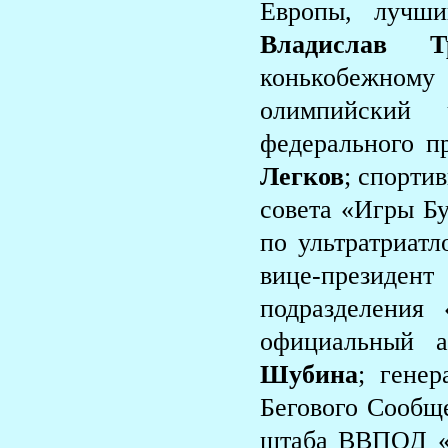
Европы, лучш
Владислав Т
конькобежном
олимпийский
федерального 
Легков
; спорти
совета «Игры Бу
по ультратриатл
вице-президент
подразделения
официальный
Шубина
; гене
Бегового Сообщ
штаба ВВПОД «