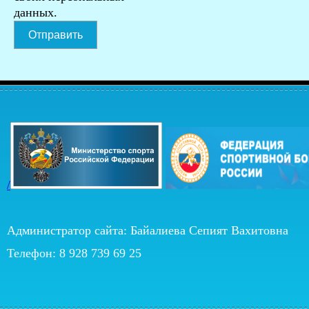
данных.
Отправить
/
Администратор сайта: Байалиева Сепият Вахитовна
Телефон: 8 928 739 69 25