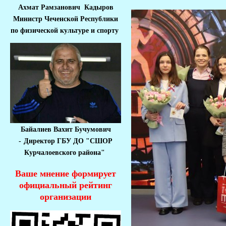
Ахмат Рамзанович Кадыров
Министр Че
ченской Республики
по физической культуре и спорту
Байалиев Вахит Бучумович
-
Директор ГБУ ДО "СШОР
Курчалоевского района"
Ваше мнение формирует
официальный рейтинг
организации