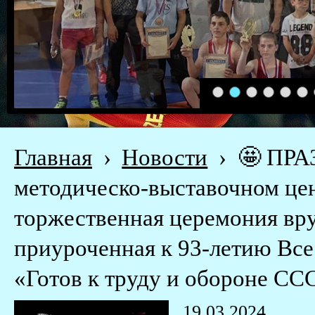
1
2
3
4
5
6
Главная
›
Новости
›
🤩 ПРА
методическо-выставочном це
торжественная церемония вру
приуроченная к 93-летию Все
«Готов к труду и обороне СС
19.03.2024