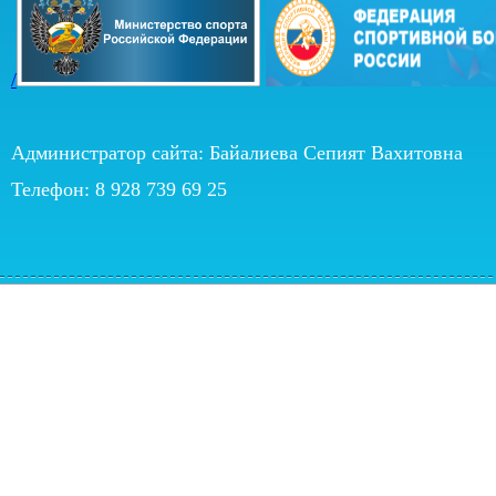
/
Администратор сайта: Байалиева Сепият Вахитовна
Телефон: 8 928 739 69 25