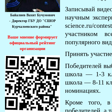
Записывай видео
Байалиев Вахит Бучумович
научным экспери
-
Директор ГБУ ДО "СШОР
science.ru/co
Курчалоевского района"
участником вс
Ваше мнение формирует
популярного вид
официальный рейтинг
организации
Принять участие
Победителей выб
школа — 1-3 кл
школа — 8-11 кл
номинациях.
Кроме того, в
победителей, а 