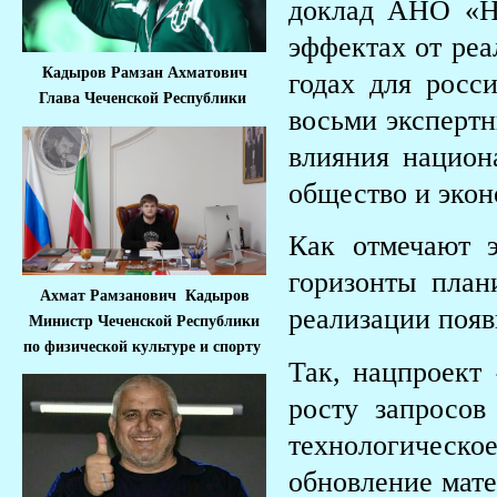
доклад АНО «Н
эффектах от реа
Кадыров Рамзан Ахматович
годах для росс
Глава Чеченской Республики
восьми экспертн
влияния национ
общество и экон
Как отмечают 
горизонты план
Ахмат Рамзанович Кадыров
реализации появ
Министр Че
ченской Республики
по физической культуре и спорту
Так, нацпроект
росту запросов
технологическое
обновление мате