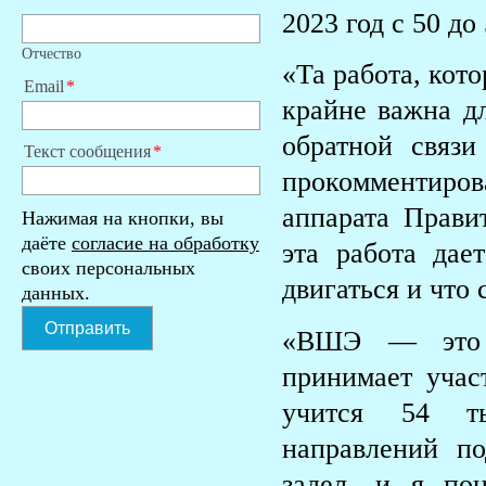
2023 год с 50 до
Отчество
«Та работа, кот
Email
крайне важна дл
обратной связ
Текст сообщения
прокомментиров
аппарата Прави
Нажимая на кнопки, вы
даёте
согласие на обработку
эта работа дае
своих персональных
двигаться и что
данных.
Отправить
«ВШЭ — это м
принимает учас
учится 54 ты
направлений п
задел, и я по