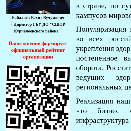
в стране, по су
кампусов мирово
Байалиев Вахит Бучумович
-
Директор ГБУ ДО "СШОР
Популяризация з
Курчалоевского района"
во всех росси
Ваше мнение формирует
укрепления здор
официальный рейтинг
организации
постепенное в
оборота. Росста
ведущих здо
региональных це
Реализация нацп
что бизнес с
инфраструктура 