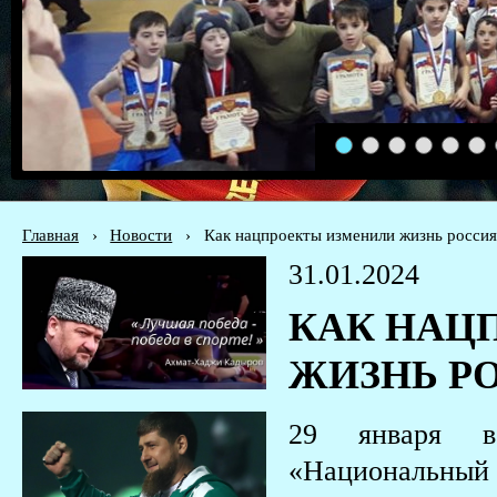
1
2
3
4
5
6
Главная
›
Новости
›
Как нацпроекты изменили жизнь росси
31.01.2024
КАК НАЦ
ЖИЗНЬ Р
29 января в 
«Национальный 