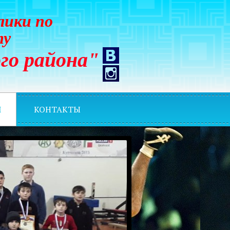
лики по
ту
го района"
И
КОНТАКТЫ