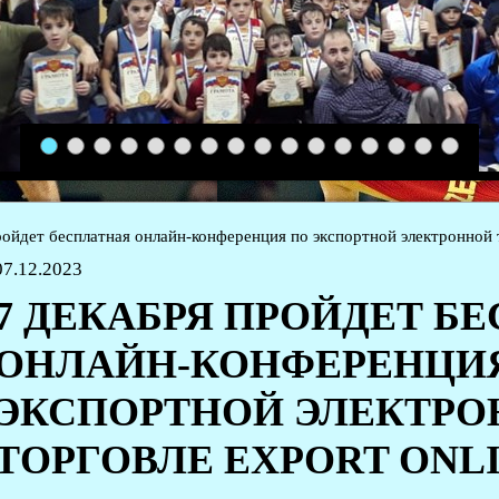
1
2
3
4
5
6
7
8
9
10
11
12
13
14
15
16
ройдет бесплатная онлайн-конференция по экспортной электронно
07.12.2023
7 ДЕКАБРЯ ПРОЙДЕТ Б
ОНЛАЙН-КОНФЕРЕНЦИ
ЭКСПОРТНОЙ ЭЛЕКТР
ТОРГОВЛЕ EXPORT ONLIN