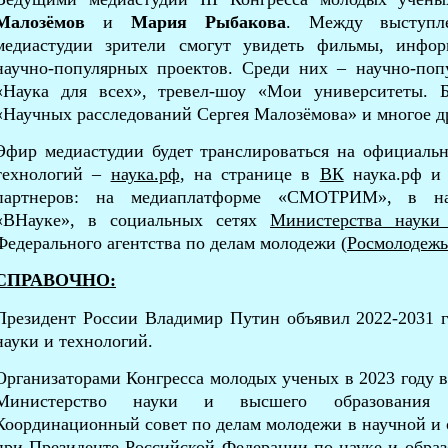
Малозёмов
и
Мария Рыбакова
. Между выступл
медиастудии зрители смогут увидеть фильмы, инфо
научно-популярных проектов. Среди них – научно-по
«Наука для всех», тревел-шоу «Мои университеты. 
«Научных расследований Сергея Малозёмова» и многое д
Эфир медиастудии будет транслироваться на официальн
технологий –
наука.рф
, на странице в
ВК
наука.рф и 
партнеров: на медиаплатформе «СМОТРИМ», в нау
«ВНауке», в социальных сетях
Министерства науки
Федерального агентства по делам молодежи (
Росмолодежь
СПРАВОЧНО:
Президент России Владимир Путин объявил 2022-2031 г
науки и технологий.
Организаторами Конгресса молодых ученых в 2023 году 
Министерство науки и высшего образования
Координационный совет по делам молодежи в научной и 
при Президенте Российской Федерации по науке и обра