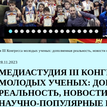
1
2
3
4
5
6
7
8
9
10
11
12
13
14
15
16
 III Конгресса молодых ученых: дополненная реальность, новости 
28.11.2023
МЕДИАСТУДИЯ III КОН
МОЛОДЫХ УЧЕНЫХ: Д
РЕАЛЬНОСТЬ, НОВОСТИ
НАУЧНО-ПОПУЛЯРНЫЕ 