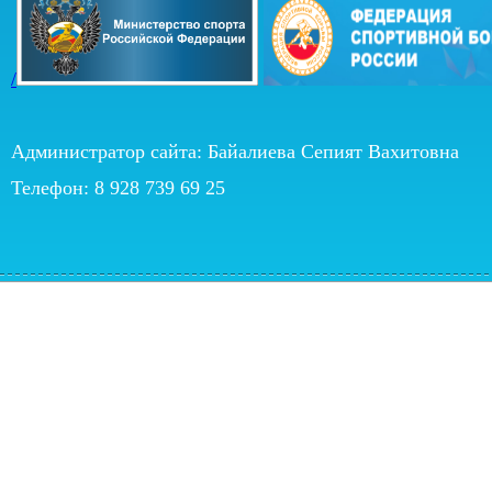
/
Администратор сайта: Байалиева Сепият Вахитовна
Телефон: 8 928 739 69 25