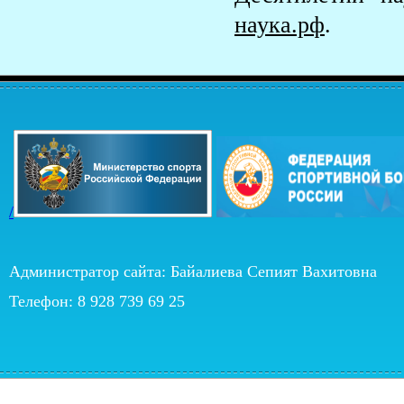
наука.рф
.
/
Администратор сайта: Байалиева Сепият Вахитовна
Телефон: 8 928 739 69 25