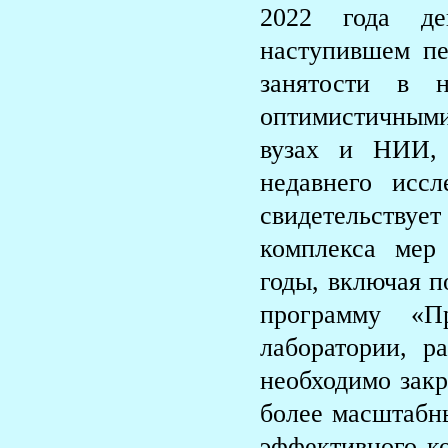
2022 года дей
наступившем пе
занятости в н
оптимистичными
вузах и НИИ,
недавнего исс
свидетельству
комплекса мер
годы, включая п
программу «Пр
лаборатории, р
необходимо закр
более масштабн
эффективного ко