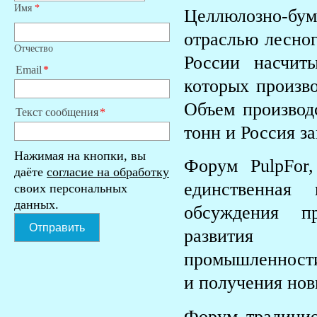
Имя
*
Целлюлозно-бум
отраслью лесног
Отчество
России насчит
Email
которых произв
Объем производс
Текст сообщения
тонн и Россия за
Нажимая на кнопки, вы
Форум PulpFor
даёте
согласие на обработку
единственная
своих персональных
данных.
обсуждения п
Отправить
развития от
промышленности
и получения нов
Форум традицио