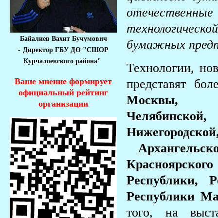
отечественные
технологическо
Байалиев Вахит Бучумович
бумажных предп
-
Директор ГБУ ДО "СШОР
Курчалоевского района"
Технологии, нов
Ваше мнение формирует
представят бо
официальный рейтинг
Москвы, Са
организации
Челябинско
Нижегородской
Архангельско
Красноярског
Республики, 
Республики Ма
того, на выст