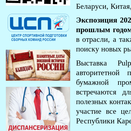
Беларуси, Китая
Экспозиция 20
прошлым годо
в отрасли, а та
поиску новых ры
Выставка Pul
авторитетной 
бумажной пр
встречаются д
полезных контак
участие все це
Республики Каре