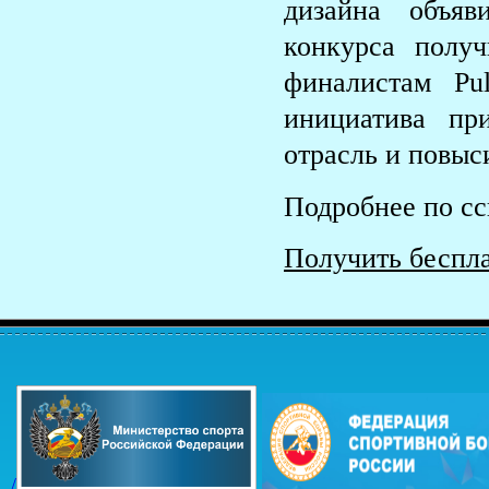
дизайна объяв
конкурса полу
финалистам Pu
инициатива пр
отрасль и повыс
Подробнее по с
Получить беспл
/