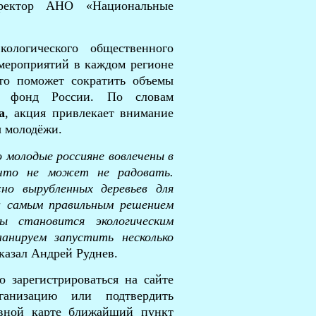
иректор АНО «Национальные
ологического общественного
мероприятий в каждом регионе
что поможет сократить объемы
й фонд России. По словам
а
, акция привлекает внимание
ы молодёжи.
 молодые россияне вовлечены в
, что не может не радовать.
жно
вырубленных деревьев для
ии самым правильным решением
ы становится экологическим
нируем запустить несколько
казал Андрей Руднев.
 зарегистрироваться на сайте
анизацию или подтвердить
тивной карте ближайший пункт