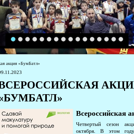
1
2
3
4
5
6
7
8
9
10
11
12
13
14
15
16
ая акция «БумБатл»
09.11.2023
ВСЕРОССИЙСКАЯ АКЦИ
«БУМБАТЛ»
Всероссийская а
Четвертый сезон акц
октября. В этом год