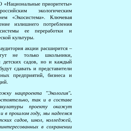
О «Национальные приоритеты»
ссийским экологическим
ием «Экосистема». Ключевая
ение излишнего потребления
 системы ее переработки и
ской культуры.
 аудитория акции расширится –
огут не только школьники,
и детских садов, но и каждый
будут сдавать и представители
нных предприятий, бизнеса и
ций.
ржку нацпроекта "Экология"
.
стоятельно, так и в составе
акулатуры проекту окажут
и в прошлом году, мы надеемся
ских садов, школ, колледжей,
аинтересованных в сохранении