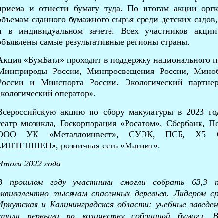
приема и отнести бумагу туда. По итогам акции орг
объемам сданного бумажного сырья среди детских садов,
и в индивидуальном зачете. Всех участников акци
объявлены самые результативные регионы страны.
Акция «БумБатл» проходит в поддержку национального п
Минприроды России, Минпросвещения России, Миноб
России и Минспорта России. Экологический партн
экологический оператор».
Всероссийскую акцию по сбору макулатуры в 2023 го
театр мюзикла, Госкорпорация «Росатом», Сбербанк, П
ООО УК «Металлоинвест», СУЭК, ПСБ, X5 Gro
«ИНТЕНШЕН», розничная сеть «Магнит».
Итоги 2022 года
В прошлом году участники смогли собрать
63,3
эквивалентно тысячам спасенных деревьев. Лидером ср
Иркутская и Калининградская области: учебные заведе
стали первыми по количеству собранной бумаги. В