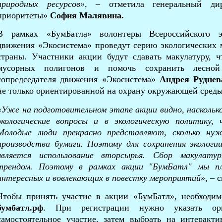
природных ресурсов»,
– отметила генеральный д
приоритеты»
София Малявина.
В рамках «БумБатла» волонтеры Всероссийского эк
движения «Экосистема» проведут серию экологических 
страны. Участники акции будут сдавать макулатуру, 
мусорных полигонов и помочь сохранить лесно
сопредседателя движения «Экосистема»
Андрея Руднев
не только ориентированной на охрану окружающей сред
«Уже на подготовительном этапе акции видно, насколько
экологические вопросы и в экологическую политику
Молодые люди прекрасно представляют, сколько ну
производства бумаги. Поэтому для сохранения эколог
является использование вторсырья.
Сбор макулатур
трендом. Поэтому в рамках акции "
БумБатл"
мы пла
интересных и вовлекающих в повестку мероприятий
»,
– с
Чтобы принять участие в акции «БумБатл», необходимо
бумбатл.рф
. При регистрации нужно указать орг
самостоятельное участие, затем выбрать на интерак