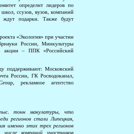
комитет определит лидеров по
 школ, ссузов, вузов, компаний
и ждут подарки. Также будут
роекта «Экология» при участии
рнауки России, Минкультуры
ер акции – ППК «Российский
ду поддерживают: Московский
очта России, ГК Росводоканал,
up, рекламное агентство
 тыс. тонн
макулатуры, что
еди регионов стали Липецкая,
ния именно этих трех регионов
 числе компаний участников