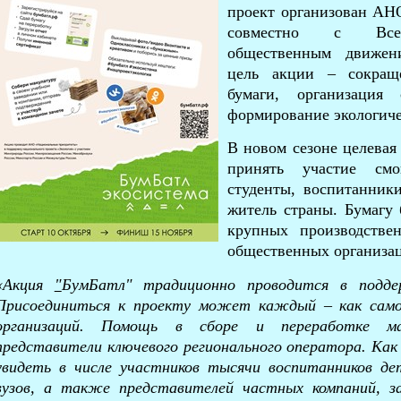
проект организован АН
совместно с Всеро
общественным движен
цель акции – сокращ
бумаги, организация
формирование экологиче
В новом сезоне целевая
принять участие см
студенты, воспитанник
житель страны. Бумагу 
крупных производстве
общественных организа
«Акция
"
БумБатл" традиционно проводится
в подде
Присоединиться к проекту может каждый – как само
организаций. Помощь в сборе и переработке м
представители ключевого регионального оператора. Как 
увидеть в числе участников тысячи воспитанников дет
вузов, а также представителей частных компаний, з