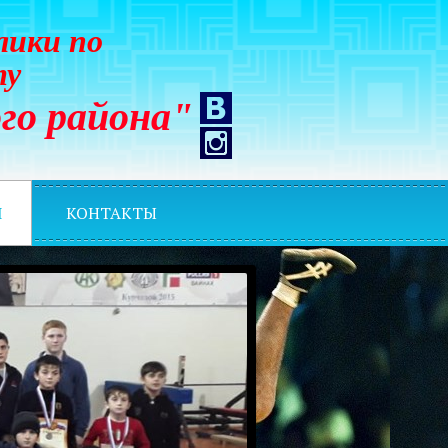
лики по
ту
го района"
И
КОНТАКТЫ