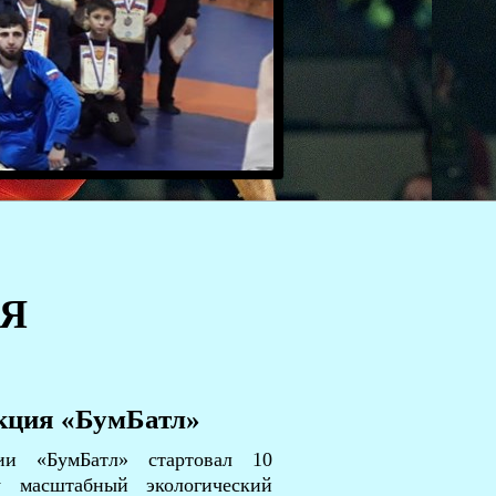
Я
кция «БумБатл»
ии «БумБатл» стартовал 10
у масштабный экологический