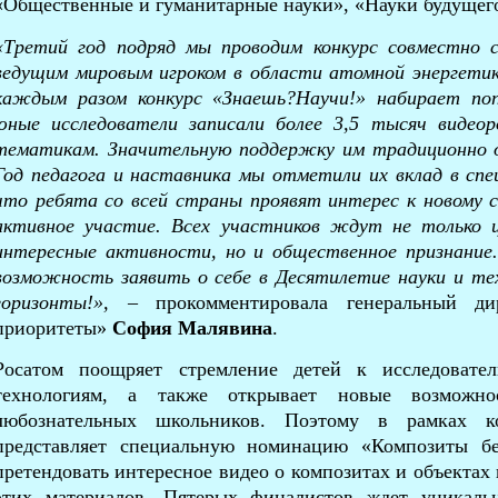
«Общественные и гуманитарные науки», «Науки будущег
«Третий год подряд мы проводим конкурс совместно 
ведущим мировым игроком в области атомной энергетик
каждым разом конкурс «Знаешь?Научи!» набирает поп
юные исследователи записали более 3,5 тысяч видео
тематикам. Значительную поддержку им традиционно 
Год педагога и наставника мы отметили их вклад в спе
что ребята со всей страны проявят интерес к новому с
активное участие. Всех участников ждут не только 
интересные активности, но и общественное признание.
возможность заявить о себе в Десятилетие науки и те
горизонты!»,
– прокомментировала генеральный д
приоритеты»
София Малявина
.
Росатом поощряет стремление детей к исследовател
технологиям, а также открывает новые возможн
любознательных школьников. Поэтому в рамках ко
представляет специальную номинацию «Композиты б
претендовать интересное видео о композитах и объектах 
этих материалов. Пятерых финалистов ждет уникаль