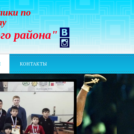
лики по
ту
го района"
И
КОНТАКТЫ