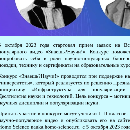
5 октября 2023 года стартовал прием заявок на Вс
популярного видео «Знаешь?Научи!». Конкурс поможе
попробовать себя в роли научно-популярных блогер
поездки, технику и сертификаты на образовательные кур
Конкурс «Знаешь?Научи!» проводится при поддержке на
университеты», который реализуется по решению Президе
инициативу «Инфраструктура для популяризации 
Десятилетия науки и технологий. Цель конкурса – мотив
научных дисциплин и популяризации науки.
Принять участие в конкурсе могут ученики 1-11 классов.
научно-популярное видео и опубликовать его на сайт
Homo Science
nauka.homo-science.ru
с 5 октября 2023 год