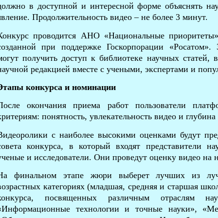
должно в доступной и интересной форме объяснять н
явление. Продолжительность видео – не более 3 минут.
Конкурс проводится АНО «Национальные приоритеты»
созданной при поддержке Госкорпорации «Росатом». 
могут получить доступ к библиотеке научных статей, 
научной редакцией вместе с учеными, экспертами и попу
Этапы конкурса и номинации
После окончания приема работ пользователи плат
критериям: понятность, увлекательность видео и глубина
Видеоролики с наиболее высокими оценками будут пре
совета конкурса, в который входят представители н
ученые и исследователи. Они проведут оценку видео на 
На финальном этапе жюри выберет лучших из луч
возрастных категориях (младшая, средняя и старшая шко
конкурса, посвященных различным отраслям нау
«Информационные технологии и точные науки», «Ме