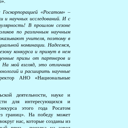
о».
с Госкорпорацией «Росатом» –
и и научных исследований. И с
улярность! В прошлом сезоне
роликов по различным научным
оказывают учителя, поэтому в
циальной номинации. Надеемся,
езону конкурса и примут в нем
ценные призы от партнеров и
 На мой взгляд, это отличная
хнологий и расширить научные
иректор АНО «Национальные
ьской деятельности, науке и
ости для интересующихся и
нкурса этого года Росатом
ез границ». На победу может
вокруг нас, которые созданы из
ный приз - поездка на завод