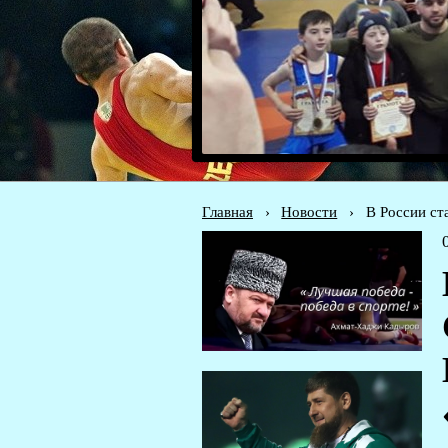
Главная
›
Новости
›
В России ст