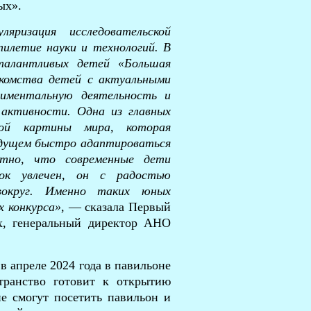
ых».
ризация исследовательской
илетие науки и технологий. В
талантливых детей «Большая
акомства детей с актуальными
риментальную деятельность и
 активности. Одна из главных
ой картины мира, которая
будущем быстро адаптироваться
ятно, что современные дети
нок увлечен, он с радостью
вокруг. Именно таких юных
х конкурса»
, — сказала Первый
х, генеральный директор АНО
в апреле 2024 года в павильоне
транство готовит к открытию
е смогут посетить павильон и