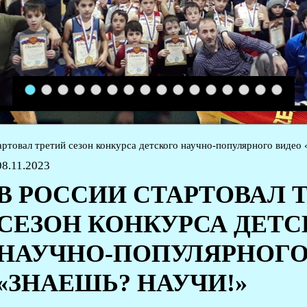
1
2
3
4
5
6
7
8
9
10
11
12
13
14
15
16
артовал третий сезон конкурса детского научно-популярного видео
08.11.2023
В РОССИИ СТАРТОВАЛ 
СЕЗОН КОНКУРСА ДЕТС
НАУЧНО-ПОПУЛЯРНОГО
«ЗНАЕШЬ? НАУЧИ!»