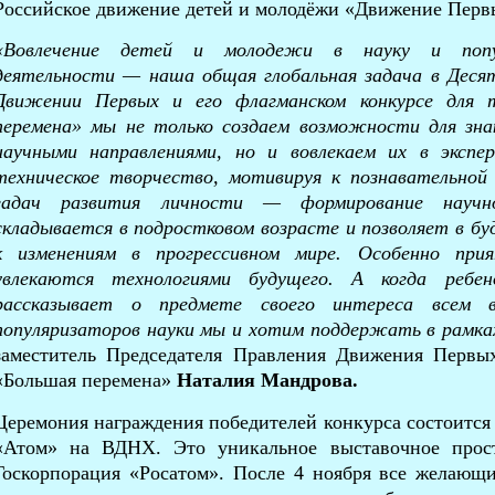
Российское движение детей и молодёжи «Движение Перв
«Вовлечение детей и молодежи в науку и популя
деятельности — наша общая глобальная задача в Десят
Движении Первых и его флагманском конкурсе для 
перемена» мы не только создаем возможности для зн
научными направлениями, но и вовлекаем их в экспе
техническое творчество, мотивируя к познавательной
задач развития личности — формирование научн
складывается в подростковом возрасте и позволяет в 
к изменениям в прогрессивном мире. Особенно при
увлекаются технологиями будущего. А когда ребе
рассказывает о предмете своего интереса всем 
популяризаторов науки мы и хотим поддержать в рамка
заместитель Председателя Правления Движения Первы
«Большая перемена»
Наталия Мандрова.
Церемония награждения победителей конкурса состоится 
«Атом» на ВДНХ. Это уникальное выставочное прос
Госкорпорация «Росатом». После 4 ноября все желающи