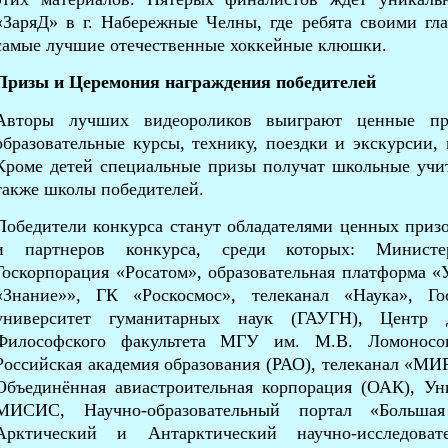
«ЗаряД» в г. Набережные Челны, где ребята своими гла
самые лучшие отечественные хоккейные клюшки.
Призы и Церемония награждения победителей
Авторы лучших видеороликов выиграют ценные при
образовательные курсы, технику, поездки и экскурсии,
Кроме детей специальные призы получат школьные учит
также школы победителей.
Победители конкурса станут обладателями ценных призо
и партнеров конкурса, среди которых: Министе
Госкорпорация «Росатом», образовательная платформа «
«Знание»», ГК «Роскосмос», телеканал «Наука», Го
университет гуманитарных наук (ГАУГН), Центр д
Философского факультета МГУ им. М.В. Ломоносова
Российская академия образования (РАО), телеканал «МИ
Объединённая авиастроительная корпорация (ОАК), Ун
МИСИС, Научно-образовательный портал «Большая 
Арктический и Антарктический научно-исследоват