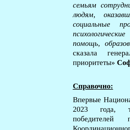
семьям сотрудн
людям, оказав
социальные п
психологические
помощь, образо
сказала гене
приоритеты»
Соф
Справочно:
Впервые Национа
2023 года, т
победителей
Координацион