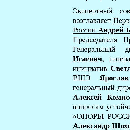
Экспертный со
возглавляет
Перв
России
Андрей Б
Председателя 
Генеральный
Исаевич
, генер
инициатив
Свет
ВШЭ
Яросла
генеральный дир
Алексей Комис
вопросам устойч
«ОПОРЫ РОСС
Александр Шох