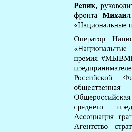
Репик
, руковод
фронта
Михаил
«Национальные 
Оператор Нац
«Национальные
премия #МЫВМЕ
предпринимател
Российской Ф
общественна
Общероссийска
среднего пре
Ассоциация гра
Агентство стра