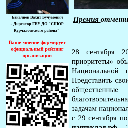
Байалиев Вахит Бучумович
Премия
отметит
-
Директор ГБУ ДО "СШОР
Курчалоевского района"
Ваше мнение формирует
официальный рейтинг
28 сентября 2
организации
приоритеты» объ
Национальной 
Представить сво
общественны
благотворитель
задачам национа
с 29 сентября п
нашвклад.рф
.