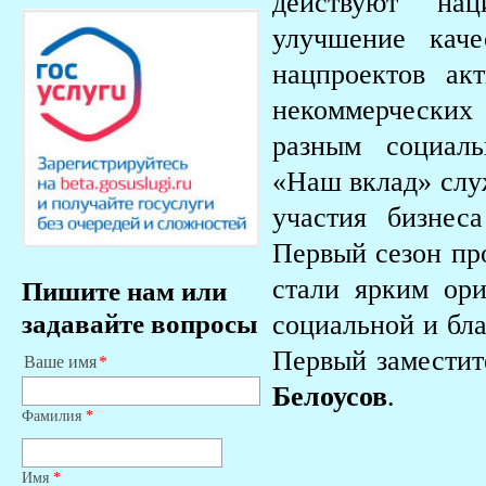
действуют нац
улучшение кач
нацпроектов ак
некоммерческих
разным социал
«Наш вклад» слу
участия бизнес
Первый сезон пр
стали ярким ори
Пишите нам или
задавайте вопросы
социальной и бла
Первый заместит
Ваше имя
Белоусов
.
Фамилия
*
Имя
*