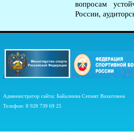
вопросам устой
России, аудиторс
/
Администратор сайта: Байалиева Сепият Вахитовна
Телефон: 8 928 739 69 25