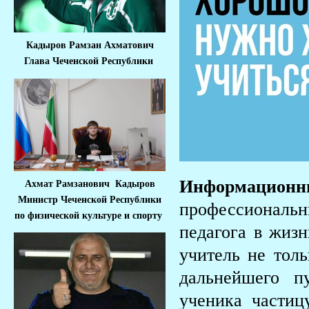
Кадыров Рамзан Ахматович
Глава Чеченской Республики
Информационн
Ахмат Рамзанович Кадыров
Министр Че
ченской Республики
профессионал
по физической культуре и спорту
педагога в жиз
учитель не тол
дальнейшего п
ученика частиц