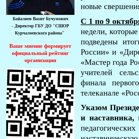
новые свершени
Байалиев Вахит Бучумович
С 1 по 9 октябр
-
Директор ГБУ ДО "СШОР
недели, которые
Курчалоевского района"
подведены итог
Ваше мнение формирует
России» и «Дире
официальный рейтинг
организации
«Мастер года Ро
учителей сель
финала первог
телеканале «Рос
Указом Президе
и наставника,
педагогически
наставническую 