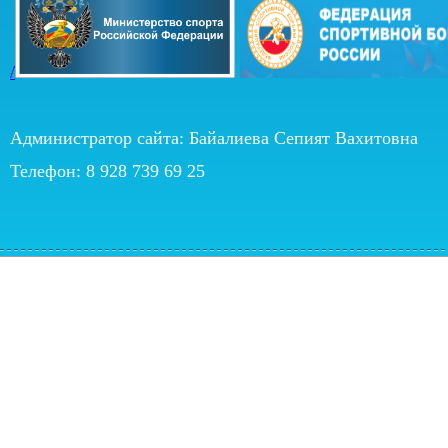
/
Администратор сайта: Байалиева Сепият Вахитовна
Телефон: 8 928 739 69 25