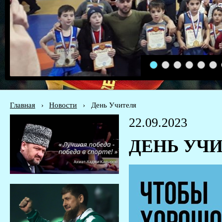
1
2
3
4
5
6
Главная
›
Новости
›
День Учителя
22.09.2023
ДЕНЬ УЧ