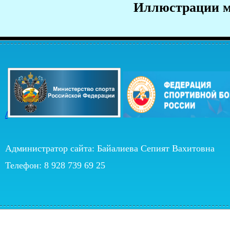
Иллюстрации 
/
Администратор сайта: Байалиева Сепият Вахитовна
Телефон: 8 928 739 69 25