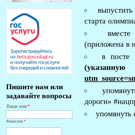
выпустить
старта олимпи
вместе
(приложена в 
в посте
(указа
utm_source=s
Пишите нам или
упомянут
задавайте вопросы
дороги» #нацп
Ваше имя
упомянуть 
Фамилия
*