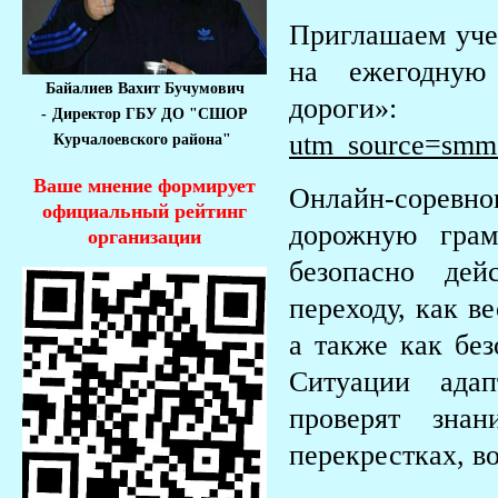
Приглашаем учен
на ежегодную
Байалиев Вахит Бучумович
дор
-
Директор ГБУ ДО "СШОР
utm_source=smm
Курчалоевского района"
Ваше мнение формирует
Онлайн-соревн
официальный рейтинг
дорожную грам
организации
безопасно дей
переходу, как в
а также как без
Ситуации адап
проверят зна
перекрестках, во