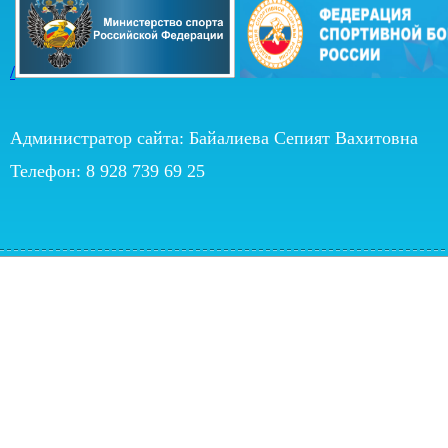
/
Администратор сайта: Байалиева Сепият Вахитовна
Телефон: 8 928 739 69 25