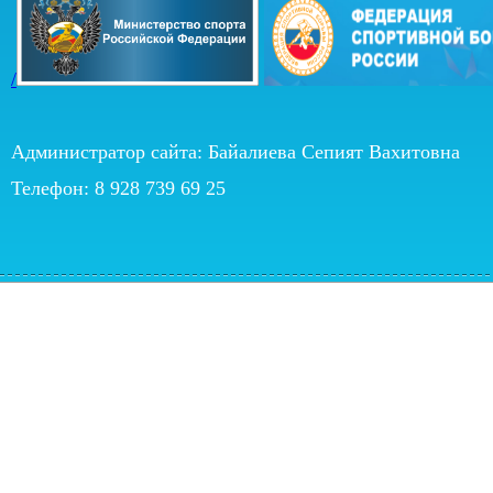
/
Администратор сайта: Байалиева Сепият Вахитовна
Телефон: 8 928 739 69 25