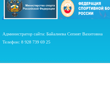
/
Администратор сайта: Байалиева Сепият Вахитовна
Телефон: 8 928 739 69 25