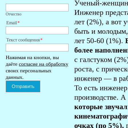
Ученый-женщина
Инженер предста
Отчество
лет (2%), а вот
Email
быть и молодым, 
лет 50-60 (1%).
Текст сообщения
более наполнен
Нажимая на кнопки, вы
с галстуком (2%)
даёте
согласие на обработку
роста, с прическ
своих персональных
инженер — в раб
данных.
То есть инженер
Отправить
производстве. А
которые звучал
кинематографич
очках (по 5%),
п