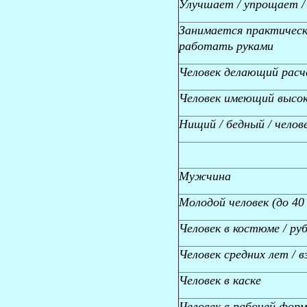
Улучшает / упрощает /
Занимается практическ
работать руками
Человек делающий расч
Человек имеющий высо
Нищий / бедный / челов
Мужчина
Молодой человек (до 40
Человек в костюме / ру
Человек средних лет / в
Человек в каске
Человек в рабочей фор