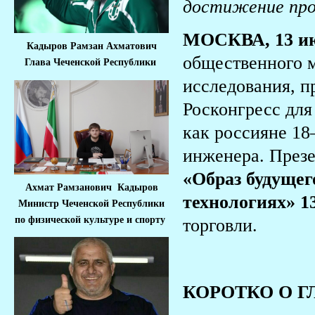
достижение про
МОСКВА, 13 ию
Кадыров Рамзан Ахматович
общественного 
Глава Чеченской Республики
исследования, п
Росконгресс для
как россияне 18
инженера. Презе
«Образ будущег
Ахмат Рамзанович Кадыров
технологиях» 1
Министр Че
ченской Республики
по физической культуре и спорту
торговли.
КОРОТКО О Г