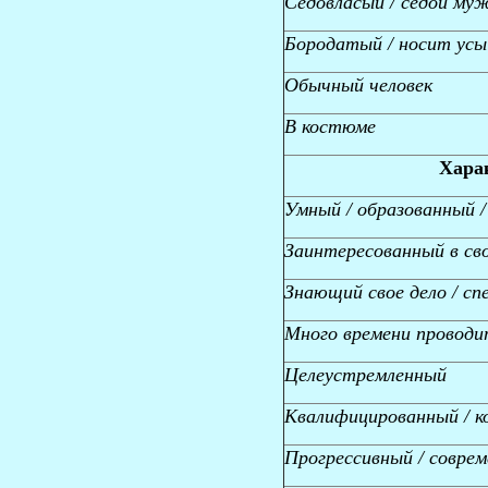
Седовласый / седой му
Бородатый / носит усы
Обычный человек
В костюме
Хара
Умный / образованный 
Заинтересованный в сво
Знающий свое дело / сп
Много времени проводи
Целеустремленный
Квалифицированный / к
Прогрессивный / совре