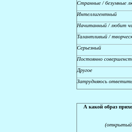
Странные / безумные л
Интеллигентный
Начитанный / любит ч
Талантливый / творчес
Серьезный
Постоянно совершенств
Другое
Затрудняюсь ответит
А какой образ прих
(открытый 