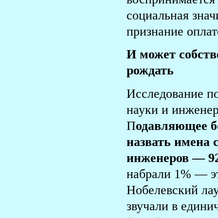
социальная знач
признание оплат
И может собст
рождать
Исследование по
науки и инженер
П
одавляющее б
назвать имена 
инженеров — 
набрали 1% — эт
Нобелевский ла
звучали в един