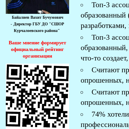
Топ-3 ассо
образованный 
Байалиев Вахит Бучумович
разработками,
-
Директор ГБУ ДО "СШОР
Курчалоевского района"
Топ-3 ассо
Ваше мнение формирует
образованный,
официальный рейтинг
организации
что-то создает
Считают п
опрошенных, 
Считают п
опрошенных, 
74% хотели 
профессиональ