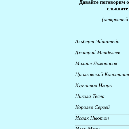
Давайте поговорим о
слышите 
(открытый 
Альберт Эйнштейн
Дмитрий Менделеев
Михаил Ломоносов
Циолковский Констант
Курчатов Игорь
Никола Тесла
Королев Сергей
Исаак Ньютон
Илон Маск