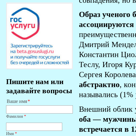
совпадения, но 
Образ ученого 
ассоциируются
преимущественн
Дмитрий Мендел
Константин Цио
Теслу, Игоря Ку
Сергея Королев
Пишите нам или
абстрактно
, ко
задавайте вопросы
назывались (1% 
Ваше имя
Внешний облик у
Фамилия
*
оба — мужчины 
встречается в 
Имя
*