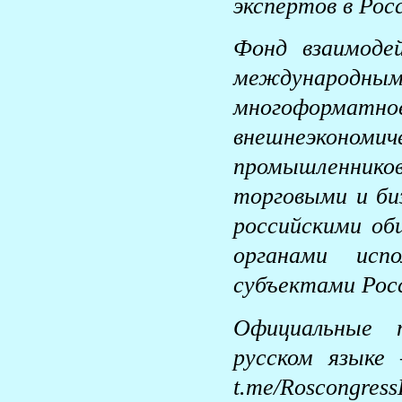
экспертов в Рос
Фонд взаимоде
международ
многоформ
внешнеэконом
промышленник
торговыми и биз
российскими об
органами испо
субъектами Рос
Официальные т
русском языке 
t.me/Roscon