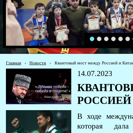
1
2
3
4
5
6
Главная
›
Новости
›
Квантовый мост между Россией и Кита
14.07.2023
КВАНТОВ
РОССИЕЙ
В ходе междун
которая дал