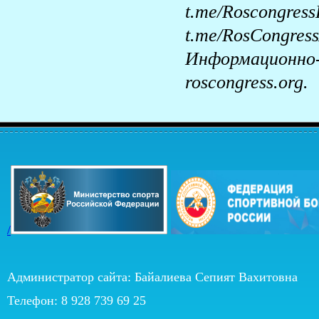
t.me/Rosco
t.me/RosCon
Информационно-
roscongress.org.
/
Администратор сайта: Байалиева Сепият Вахитовна
Телефон: 8 928 739 69 25