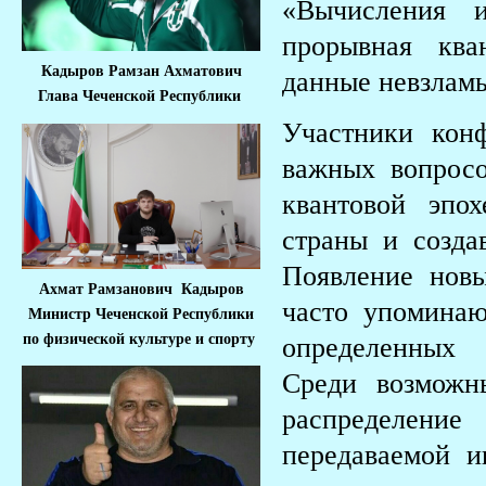
«Вычисления и
прорывная ква
Кадыров Рамзан Ахматович
данные невзлам
Глава Чеченской Республики
Участники кон
важных вопрос
квантовой эпох
страны и созда
Появление новы
Ахмат Рамзанович Кадыров
часто упоминаю
Министр Че
ченской Республики
по физической культуре и спорту
определенных 
Среди возможн
распределение
передаваемой и