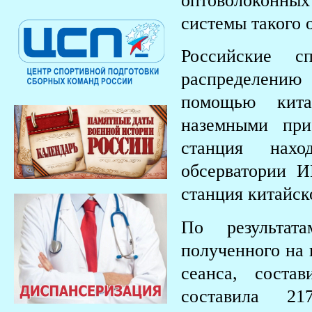
оптоволоконны
системы такого 
Российские с
распределению
помощью кита
наземными при
станция нахо
обсерватории 
станция китайск
По результат
полученного на 
сеанса, соста
составила 2