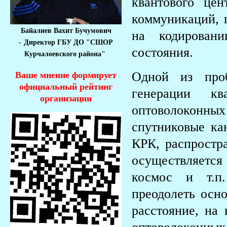
квантового це
коммуникаций, п
Байалиев Вахит Бучумович
на кодирован
-
Директор ГБУ ДО "СШОР
состояния.
Курчалоевского района"
Одной из проб
Ваше мнение формирует
официальный рейтинг
генерации к
организации
оптоволоконны
спутниковые ка
КРК, распростра
осуществляется
космос и т.п
преодолеть осн
расстояние, на