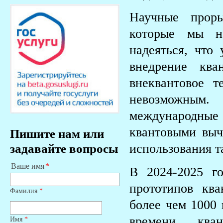
Научные проры
которые мы н
надеяться, что
внедрение ква
внеквантовое т
невозможным.
международные
квантовыми выч
Пишите нам или
использования т
задавайте вопросы
Ваше имя
В 2024-2025 г
прототипов кв
Фамилия
*
более чем 1000 
времени ква
Имя
*