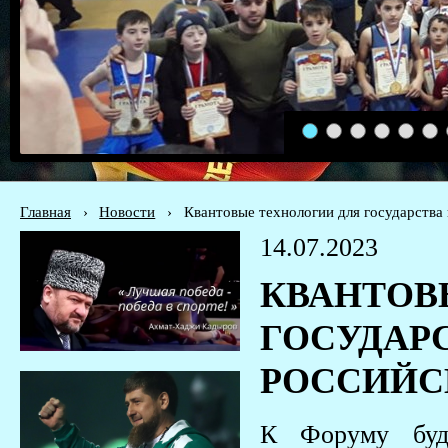
1
2
3
4
5
6
Главная
›
Новости
›
Квантовые технологии для государства 
14.07.2023
КВАНТОВ
ГОСУДАРС
РОССИЙС
К Форуму буд