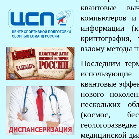
квантовые вы
компьютеров и
информации (к
криптография,
взлому методы ш
Последним терм
использующие
квантовые эффек
нового поколе
нескольких обл
(космос, бес
геологоразве
медицинской диа