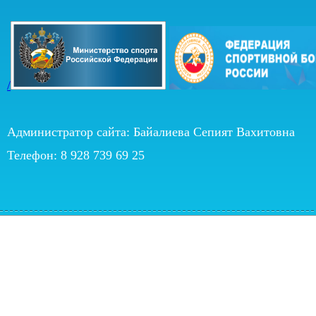
/
Администратор сайта: Байалиева Сепият Вахитовна
Телефон: 8 928 739 69 25