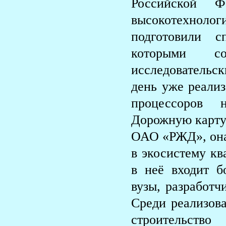
Российской Ф
высокотехноло
подготовили с
которыми с
исследовательск
день уже реали
процессоров 
Дорожную карту
ОАО «РЖД», она 
в экосистему кв
в неё входит б
вузы, разработч
Среди реализов
строительство