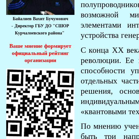
полупроводни
возможной ми
Байалиев Вахит Бучумович
элементами ин
-
Директор ГБУ ДО "СШОР
Курчалоевского района"
устройства гене
Ваше мнение формирует
С конца XX века
официальный рейтинг
революции. Ее 
организации
способности у
отдельных част
решения, осно
индивидуальным
«квантовыми те
По мнению учен
быть три напр