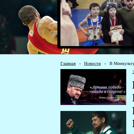
Главная
›
Новости
›
В Минкульту