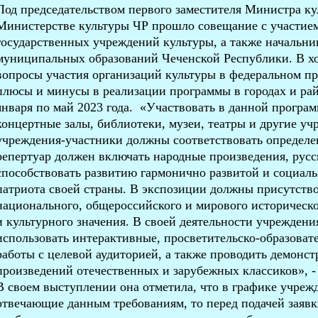
Под председательством первого заместителя Министра к
Министерстве культуры ЧР прошло совещание с участие
государственных учреждений культуры, а также начальни
муниципальных образований Чеченской Республики. В х
вопросы участия организаций культуры в федеральном п
плюсы и минусы в реализации программы в городах и рай
января по май 2023 года. «Участвовать в данной програ
концертные залы, библиотеки, музеи, театры и другие уч
учреждения-участники должны соответствовать определе
репертуар должен включать народные произведения, русс
способствовать развитию гармонично развитой и социаль
патриота своей страны. В экспозиции должны присутств
национального, общероссийского и мирового историческо
и культурного значения. В своей деятельности учрежден
использовать интерактивные, просветительско-образова
работы с целевой аудиторией, а также проводить демонс
произведений отечественных и зарубежных классиков», -
В своем выступлении она отметила, что в графике учреж
отвечающие данным требованиям, то перед подачей заявки