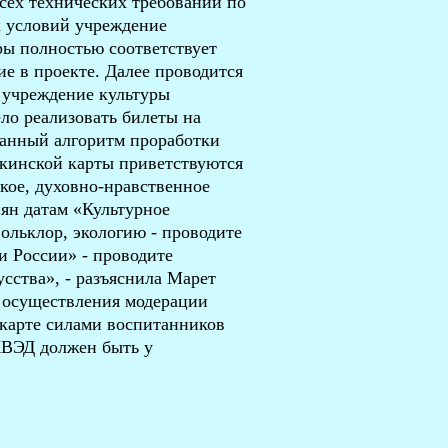
сех технических требований по
х условий учреждение
ры полностью соответствует
ие в проекте. Далее проводится
 учреждение культуры
ло реализовать билеты на
ванный алгоритм проработки
кинской карты приветствуются
кое, духовно-нравственное
иян датам «Культурное
фольклор, экологию - проводите
и России» - проводите
сства», - разъяснила Марет
 осуществления модерации
карте силами воспитанников
КВЭД должен быть у