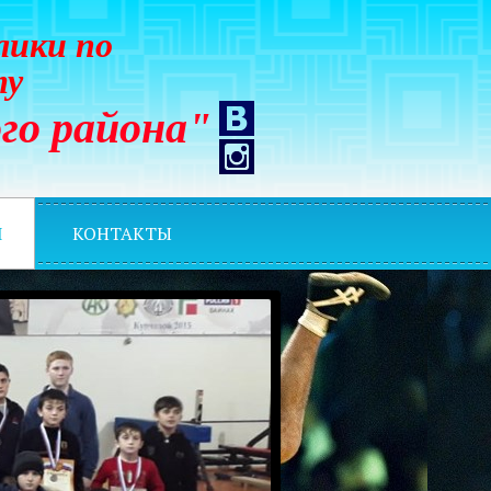
лики по
ту
го района"
И
КОНТАКТЫ