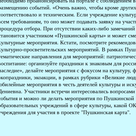
необходимо проанонсировать на портале с соблюдением в
размещению событий. «Очень важно, чтобы кроме други
соответствовало и техническим. Если учреждение культу
всем требованиям, то оно может подавать заявку на участ
процедура отбора. При отсутствии каких-либо замечаний
становится участником «Пушкинской карты» и может сме
культурные мероприятия. Кстати, посмотрите рекомендо
культурно-просветительских мероприятий. В рамках Пуш
тематические направления для мероприятий: патриотичес
воспитание: организуйте праздники к знаковым для росс
наследие», делайте мероприятия с фокусом на культуру, 
экопраздники, экоакции, в рамках рубрики «Великие люд
юбилейные мероприятия в честь деятелей культуры и иску
Дениевна. Участники встречи интересовались вопросами
события и можно ли делать мероприятия по Пушкинской 
образовательных учреждений в сфере культуры, какой О
учреждения для участия в проекте "Пушкинская карта".