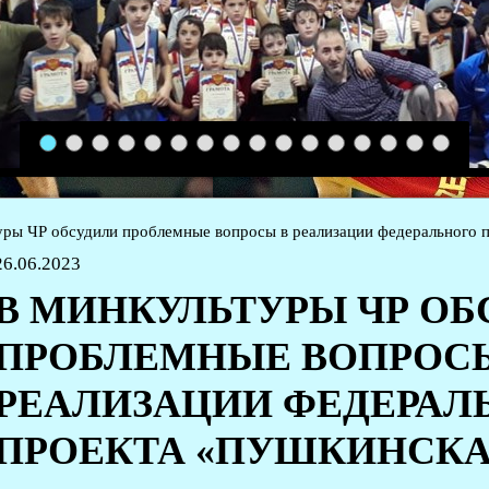
1
2
3
4
5
6
7
8
9
10
11
12
13
14
15
16
ры ЧР обсудили проблемные вопросы в реализации федерального 
26.06.2023
В МИНКУЛЬТУРЫ ЧР О
ПРОБЛЕМНЫЕ ВОПРОС
РЕАЛИЗАЦИИ ФЕДЕРАЛ
ПРОЕКТА «ПУШКИНСКА