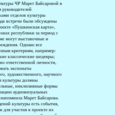
ультуры ЧР Марет Байсаровой в
м руководителей
ками отделов культуры
оде встречи были обсуждены
роекте «Пушкинская карта»,
онах республики за период с
мме могут выставочные и
реждения. Однако все
нным критериям, например:
кие классические шедевры;
но ответственной личности,
овать экспонаты
го, художественного, научного
ия культуры должны
тельные, инклюзивные формы
трацию аудиовизуальных
 напомнила Марет Байсарова.
дений культуры есть события,
 для участия в проекте их