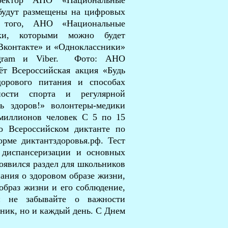
иректор АНО «Национальные
будут размещены на цифровых
 того, АНО «Национальные
тки, которыми можно будет
«Вконтакте» и «Одноклассники»
legram и Viber. Фото: АНО
ёт Всероссийская акция «Будь
дорового питания и способах
ности спорта и регулярной
ь здоров!» волонтеры-медики
миллионов человек С 5 по 15
о Всероссийском диктанте по
рме диктантздоровья.рф. Тест
 диспансеризации и основных
появился раздел для школьников
нания о здоровом образе жизни,
образ жизни и его соблюдение,
и не забывайте о важности
дник, но и каждый день. С Днем