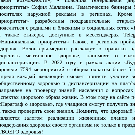
такой возможности», - пояснила генеральный д
приоритеты» София Малявина. Тематические баннеры 
носителях наружной рекламы в регионах. Кроме
приоритеты» разработаны поздравительные откры
поделиться c родными и близкими в социальных сетях 
а также стикеры, доступные в мессенджерах Te
«Национальные приоритеты» Также, в регионах пройд
здоров». Волонтеры-медики расскажут о правилах з
укрепить ментальное здоровье, напомнят о важ
диспансеризации. В 2022 году в рамках акции «Буд
провели 7594 мероприятий с общим охватом более 5 
апреля каждый желающий сможет принять участие в
общественному здоровью и диспансеризации на платфо
направлен на проверку знаний населения о вопросах
аспектах здорового образа жизни. В этом году на сайте 
«Параграф о здоровье», где учащиеся смогут получить з
а также проверить свои знания. Помните, что здоровый 
являются залогом реализации жизненных планов 
поддержания здоровья своего организма не только в праз
ТВОЕГО здоровья!