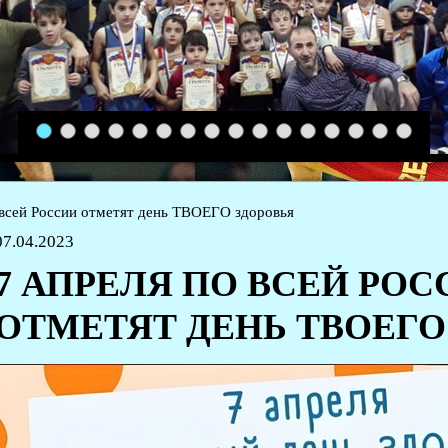
1
2
3
4
5
6
7
8
9
10
11
12
13
14
15
16
 всей России отметят день ТВОЕГО здоровья
07.04.2023
7 АПРЕЛЯ ПО ВСЕЙ РОС
ОТМЕТЯТ ДЕНЬ ТВОЕГО