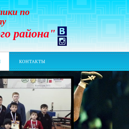
лики по
ту
го района"
И
КОНТАКТЫ