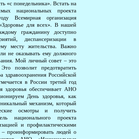
ть «с понедельника». Встать на
имых национальных проекта
ду Всемирная организация
«Здоровье для всех». В нашей
аждому гражданину доступно
риятий, диспансеризации в
ему месту жительства. Важно
сли не оказывать ему должного
вания. Мой личный совет – это
Это позволит предотвратить
ра здравоохранения Российской
мечается в России третий год
я здоровья обеспечивает АНО
ионируем День здоровья, как
уникальный механизм, который
ческие осмотры и получить
ель национального проекта
ризацией и профилактическими
а – проинформировать людей о