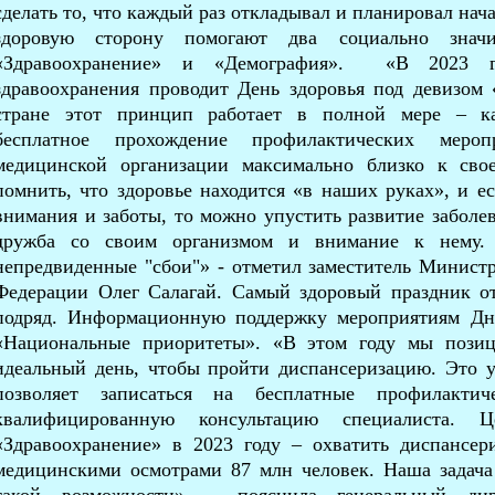
сделать то, что каждый раз откладывал и планировал нача
здоровую сторону помогают два социально знач
«Здравоохранение» и «Демография». «В 2023 го
здравоохранения проводит День здоровья под девизом 
стране этот принцип работает в полной мере – к
бесплатное прохождение профилактических мероп
медицинской организации максимально близко к сво
помнить, что здоровье находится «в наших руках», и е
внимания и заботы, то можно упустить развитие заболе
дружба со своим организмом и внимание к нему. 
непредвиденные "сбои"» - отметил заместитель Минист
Федерации Олег Салагай. Самый здоровый праздник от
подряд. Информационную поддержку мероприятиям Дн
«Национальные приоритеты». «В этом году мы позиц
идеальный день, чтобы пройти диспансеризацию. Это 
позволяет записаться на бесплатные профилакти
квалифицированную консультацию специалиста. Ц
«Здравоохранение» в 2023 году – охватить диспансе
медицинскими осмотрами 87 млн человек. Наша задач