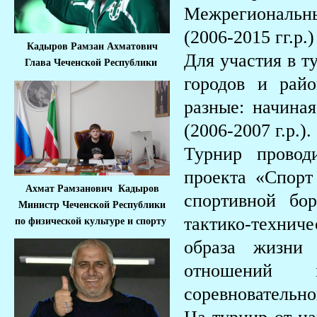
Межрегиональны
(2006-2015 гг.р
Кадыров Рамзан Ахматович
Для участия в т
Глава Чеченской Республики
городов и рай
разные: начиная
(2006-2007 г.р.).
Турнир провод
проекта «Спорт
Ахмат Рамзанович Кадыров
спортивной бо
Министр Че
ченской Республики
тактико-технич
по физической культуре и спорту
образа жизни 
отношений м
соревновательно