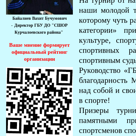
На турнир от н
наши молодой т
которому чуть р
Байалиев Вахит Бучумович
-
Директор ГБУ ДО "СШОР
категории» пр
Курчалоевского района"
культуре, спо
Ваше мнение формирует
спортивных р
официальный рейтинг
спортивным судь
организации
Руководство «Г
благодарность 
над собой и сво
в спорте!
Призеры турн
памятными пр
спортсменов сп