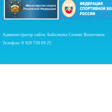
/
Администратор сайта: Байалиева Сепият Вахитовна
Телефон: 8 928 739 69 25