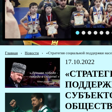
1
2
3
4
5
6
Главная
›
Новости
›
«Стратегия социальной поддержки нас
17.10.2022
«СТРАТЕ
ПОДДЕРЖ
СУБЪЕКТО
ОБЩЕСТВ