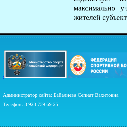
максимально у
жителей субъект
/
Администратор сайта: Байалиева Сепият Вахитовна
Телефон: 8 928 739 69 25