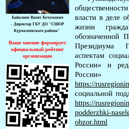
общественност
власти в деле о
Байалиев Вахит Бучумович
-
Директор ГБУ ДО "СШОР
жизни гражда
Курчалоевского района"
обозначенной 
Ваше мнение формирует
Президиума Г
официальный рейтинг
аспектам соци
организации
России» и ред
России»
https://rusregioni
социальной под
https://rusregioni
podderzhki-nasel
obzor.html