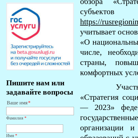
обзора «Стра
субъект
https://rusregion
учитывает основ
«О национальных
числе, необход
страны, повы
комфортных усл
Пишите нам или
Участники ф
задавайте вопросы
«Стратегия соц
Ваше имя
— 2023» федер
государственны
Фамилия
*
организации и
Имя
*
образований с у