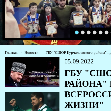
1
2
3
4
5
6
Главная
›
Новости
›
ГБУ "СШОР Курчалоевского района" при
05.09.2022
ГБУ "СШ
РАЙОНА" 
ВСЕРОСС
ЖИЗНИ"