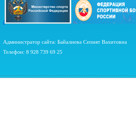
/
Администратор сайта: Байалиева Сепият Вахитовна
Телефон: 8 928 739 69 25