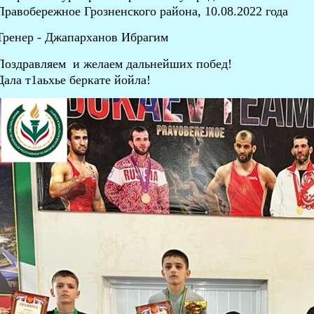
Правобережное Грозненского района, 10.08.2022 года
Тренер - Джапарханов Ибрагим
Поздравляем и желаем дальнейших побед!
Дала т1аьхье беркате йойла!