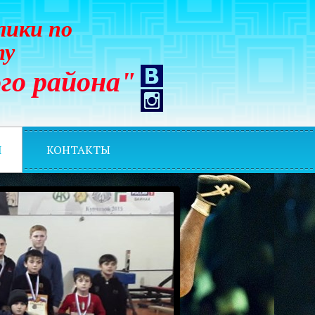
лики по
ту
го района"
И
КОНТАКТЫ