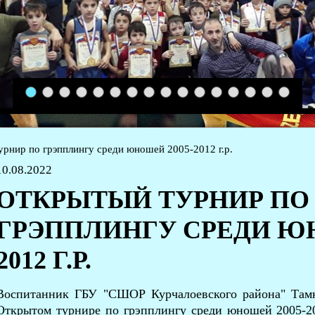
1
2
3
4
5
6
7
8
9
10
11
12
13
14
15
16
рнир по грэпплингу среди юношей 2005-2012 г.р.
10.08.2022
ОТКРЫТЫЙ ТУРНИР ПО
ГРЭППЛИНГУ СРЕДИ ЮН
2012 Г.Р.
Воспитанник ГБУ "СШОР Курчалоевского района" Тамк
Открытом турнире по грэпплингу среди юношей 2005-201