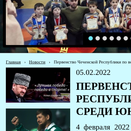
1
2
3
4
5
6
Главная
›
Новости
›
Первенство Чеченской Республики по в
05.02.2022
ПЕРВЕНС
РЕСПУБЛ
СРЕДИ ЮНИ
4 февраля 2022