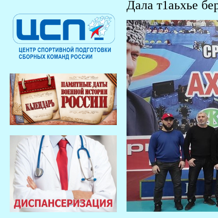
Дала т1аьхье бер