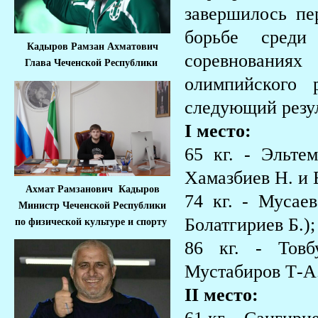
завершилось пе
борьбе среди
Кадыров Рамзан Ахматович
соревновани
Глава Чеченской Республики
олимпийского 
следующий резул
I место:
65 кг. - Эльте
Хамазбиев Н. и 
Ахмат Рамзанович Кадыров
74 кг. - Мусае
Министр Че
ченской Республики
Болатгириев Б.);
по физической культуре и спорту
86 кг. - Товб
Мустабиров Т-А.
II место: