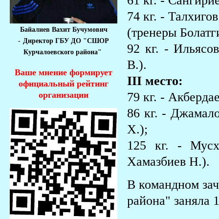
61 кг. - Сангири
74 кг. - Талхиг
(тренеры Болатги
Байалиев Вахит Бучумович
-
Директор ГБУ ДО "СШОР
92 кг. - Ильясо
Курчалоевского района"
В.).
Ваше мнение формирует
III место:
официальный рейтинг
79 кг. - Акберда
организации
86 кг. - Джамал
Х.);
125 кг. - Мус
Хамазбиев Н.).
В командном за
района" заняла 1