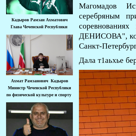
Магомадов Ис
серебряным пр
Кадыров Рамзан Ахматович
соревнования
Глава Чеченской Республики
ДЕНИСОВА", кото
Санкт-Петербур
Дала т1аьхье бер
Ахмат Рамзанович Кадыров
Министр Че
ченской Республики
по физической культуре и спорту