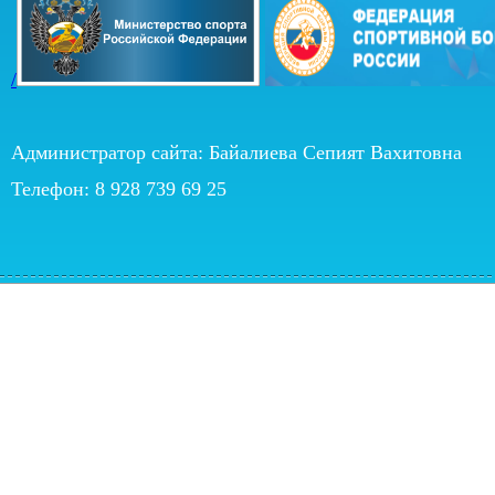
/
Администратор сайта: Байалиева Сепият Вахитовна
Телефон: 8 928 739 69 25