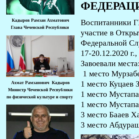
ФЕДЕРАЦ
Воспитанники Г
Кадыров Рамзан Ахматович
Глава Чеченской Республики
участие в Откры
Федеральной Сл
17-20.12.2020 г.
Завоевали места
1 место Мурзабе
1 место Куцаев З
Ахмат Рамзанович Кадыров
Министр Че
ченской Республики
1 место Мустапа
по физической культуре и спорту
1 место Мустапа
3 место Бааев Ха
3 место Абдураш