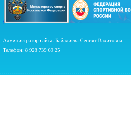
/
Администратор сайта: Байалиева Сепият Вахитовна
Телефон: 8 928 739 69 25