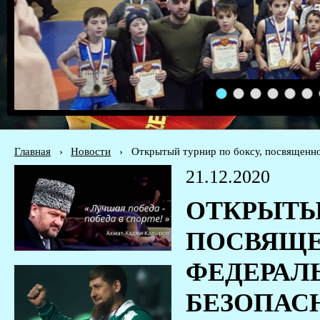
1
2
3
4
5
6
Главная
›
Новости
›
Открытый турнир по боксу, посвящен
21.12.2020
ОТКРЫТЫЙ
ПОСВЯЩ
ФЕДЕРАЛ
БЕЗОПАС