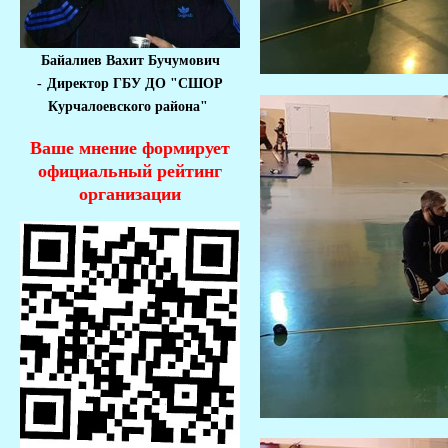
Байалиев Вахит Бучумович
-
Директор ГБУ ДО "СШОР
Курчалоевского района"
Ваше мнение формирует
официальный рейтинг
организации