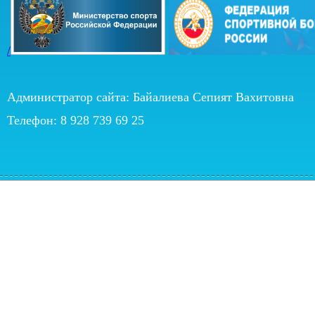
/
Администратор сайта: Байалиева Сепият Вахитовна
Телефон: 8 928 739 69 25