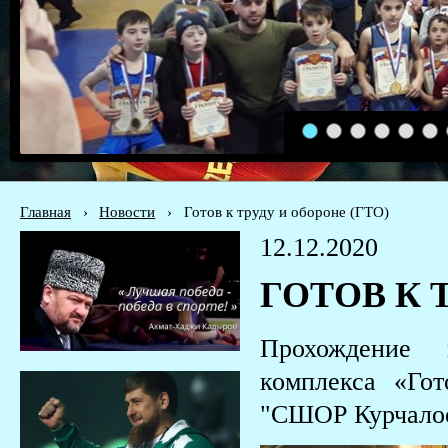
1
2
3
4
5
6
Главная
›
Новости
›
Готов к труду и обороне (ГТО)
12.12.2020
ГОТОВ К 
Прохождение в
комплекса «Го
"СШОР Курчалое