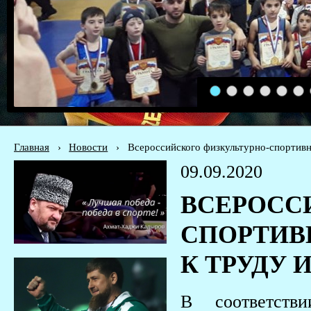
1
2
3
4
5
6
Главная
›
Новости
›
Всероссийского физкультурно-спортивн
09.09.2020
ВСЕРОСС
СПОРТИВ
К ТРУДУ 
В соответств