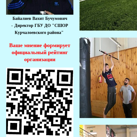
Байалиев Вахит Бучумович
-
Директор ГБУ ДО "СШОР
Курчалоевского района"
Ваше мнение формирует
официальный рейтинг
организации