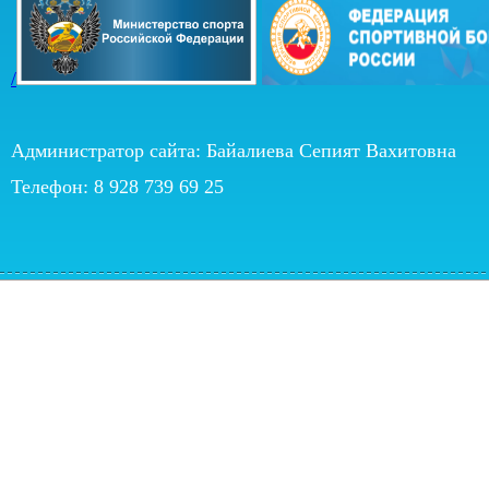
/
Администратор сайта: Байалиева Сепият Вахитовна
Телефон: 8 928 739 69 25