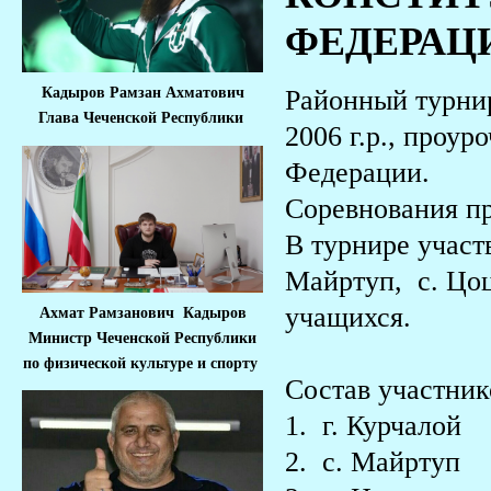
ФЕДЕРАЦ
Районный турнир
Кадыров Рамзан Ахматович
Глава Чеченской Республики
2006 г.р., проу
Федерации.
Соревнования пр
В турнире участ
Майртуп, с. Цоц
учащихся.
Ахмат Рамзанович Кадыров
Министр Че
ченской Республики
по физической культуре и спорту
Состав участник
1. г. Курчало
2. с. Майрту