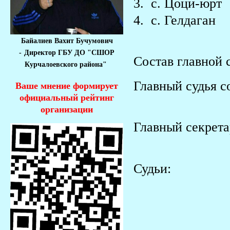
3. с. Цоци-юр
4. с. Гелдага
Байалиев Вахит Бучумович
-
Директор ГБУ ДО "СШОР
Состав главной 
Курчалоевского района"
Главный судь
Ваше мнение формирует
официальный рейтинг
организации
Главный секрет
Судьи:
1. Эль
2. Тим
3. Бола