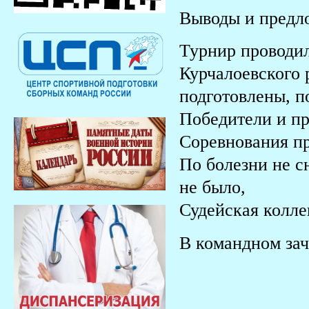
Выводы и предл
Турнир проводил
Курчалоевского 
подготовлены, п
Победители и п
Соревнования п
По болезни не с
не было,
Судейская колле
В командном зач
2 место 
3 место 