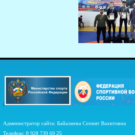
/
Администратор сайта: Байалиева Сепият Вахитовна
Телефон: 8 928 739 69 25