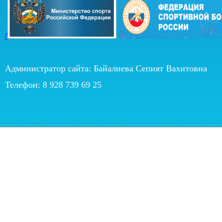
/
Администратор сайта: Байалиева Сепият Вахитовна
Телефон: 8 928 739 69 25