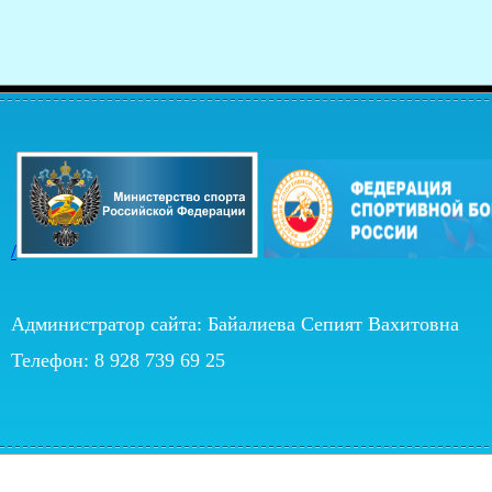
/
Администратор сайта: Байалиева Сепият Вахитовна
Телефон: 8 928 739 69 25