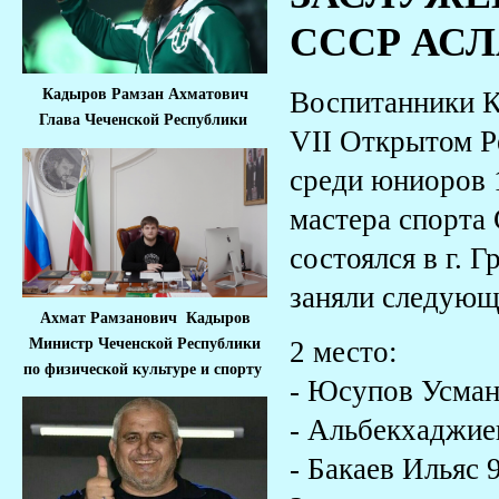
СССР АС
Воспитанники 
Кадыров Рамзан Ахматович
Глава Чеченской Республики
VII Открытом Р
среди юниоров 
мастера спорта
состоялся в г. 
заняли следующ
Ахмат Рамзанович Кадыров
Министр Че
ченской Республики
2 место:
по физической культуре и спорту
- Юсупов Усман 
- Альбекхаджиев
- Бакаев Ильяс 9