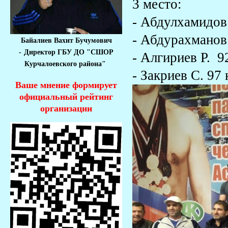
3 место:
- Абдулхамидов 
- Абдурахманов 
Байалиев Вахит Бучумович
-
Директор ГБУ ДО "СШОР
- Алгириев Р. 92
Курчалоевского района"
- Закриев С. 97 к
Ваше мнение формирует
официальный рейтинг
организации