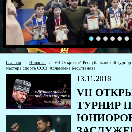
1
2
3
4
5
6
Главная
›
Новости
›
VII Открытый Республиканский турнир 
мастера спорта СССР Асламбека Бесултанова
13.11.2018
VII ОТК
ТУРНИР П
ЮНИОРОВ 
ЗАСЛУЖЕ