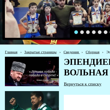
1
2
3
4
5
6
Главная
›
Закрытые страницы
›
Сведения
›
Сборная
›
Эп
ЭПЕНДИЕВ
ВОЛЬНАЯ
Вернуться к списку