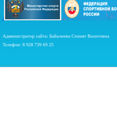
/
Администратор сайта: Байалиева Сепият Вахитовна
Телефон: 8 928 739 69 25