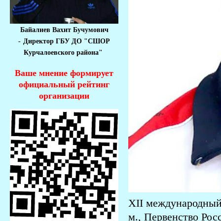
Байалиев Вахит Бучумович
-
Директор ГБУ ДО "СШОР
Курчалоевского района"
Ваше мнение формирует
официальный рейтинг
организации
XII международный 
м., Первенство Рос