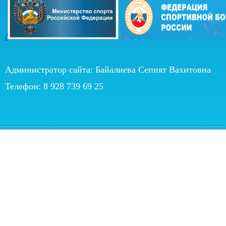
/
Администратор сайта: Байалиева Сепият Вахитовна
Телефон: 8 928 739 69 25