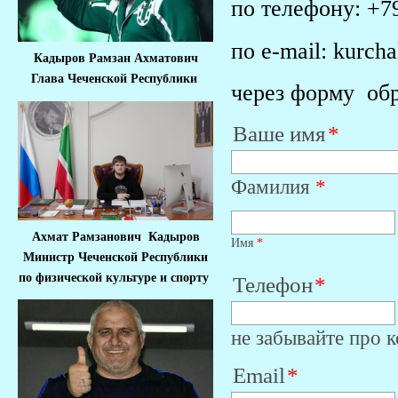
по телефону: +7
по e-mail: kurch
Кадыров Рамзан Ахматович
Глава Чеченской Республики
через форму обр
Ваше имя
Фамилия
*
Ахмат Рамзанович Кадыров
Имя
*
Министр Че
ченской Республики
по физической культуре и спорту
Телефон
не забывайте про к
Email