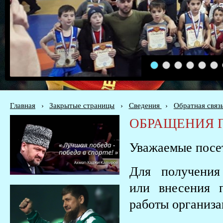
1
2
3
4
5
6
Главная
›
Закрытые страницы
›
Сведения
›
Обратная связ
ОБРАЩЕНИЯ 
Уважаемые посет
Для получения 
или внесения 
работы организа