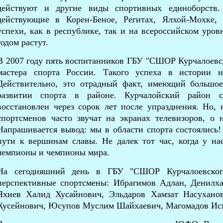
действуют и другие виды спортивных единоборств.
действующие в Корен-Беное, Регитах, Ялхой-Мохке,
успехи, как в республике, так и на всероссийском уров
годом растут.
В 2007 году пять воспитанников
ГБУ "СШОР Курчалоевск
мастера спорта России. Такого успеха в истории 
Действительно, это отрадный факт, имеющий большое
развитии спорта в районе. Курчалойский район с
восстановлен через сорок лет после упразднения. Но,
спортсменов часто звучат на экранах телевизоров, о
Напрашивается вывод: мы в области спорта состоялись!
пути к вершинам славы. Не далек тот час, когда у н
чемпионы и чемпионы мира.
На сегодняшний день в ГБУ "СШОР Курчалоевского
перспективные спортсмены: Ибрагимов Адлан, Денилх
Яхиев Халид Хусайнович, Эльдаров Хамзат Насухано
Хусейнович, Юсупов Муслим Шайхаевич, Магомадов Ис