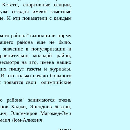
 Кстати, спортивные секции,
 уже сегодня имеют заметные
не. И эти показатели с каждым
ого района"
выполнили норму
нашего района еще не было.
 значение в популяризации и
равнительно молодой район,
 несмотря на это, имена наших
 них пишут газеты и журналы.
 И это только начало большого
ас появятся свои олимпийские
 района" занимаются очень
анов Хаджи, Эпендиев Бекхан,
вич, Эльтемиров Магомед-Эми
маил Лом-Алиевич.