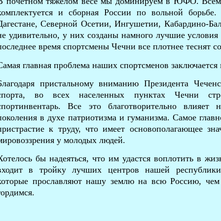
В почетном тяжелом весе мы доминируем в ЮФО. Всем
комплектуется и сборная России по вольной борьбе.
Дагестане, Северной Осетии, Ингушетии, Кабардино-Ба
не удивительно, у них созданы намного лучшие условия 
последнее время спортсмены Чечни все плотнее теснят со
Самая главная проблема наших спортсменов заключается
Благодаря пристальному вниманию Президента Чеченс
спорта, во всех населенных пунктах Чечни строя
спортинвентарь. Все это благотворительно влияет 
поколения в духе патриотизма и гуманизма. Самое главн
пристрастие к труду, что имеет основополагающее зн
мировоззрения у молодых людей.
Хотелось бы надеяться, что им удастся воплотить в жиз
входит в тройку лучших центров нашей республики
которые прославляют нашу землю на всю Россию, чем
гордимся.