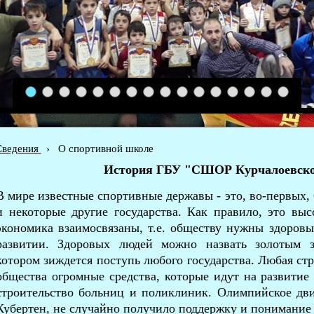
1
2
3
4
5
6
7
8
9
10
11
12
13
14
15
16
Сведения
›
О спортивной школе
История ГБУ "СШОР Курчалоевско
В мире известные спортивные державы - это, во-первых,
и некоторые другие государства. Как правило, это вы
экономика взаимосвязаны, т.е. обществу нужны здоровые
развитии. Здоровых людей можно назвать золотым 
котором зиждется поступь любого государства. Любая стр
общества огромные средства, которые идут на развитие 
строительство больниц и поликлиник. Олимпийское дви
Кубертен, не случайно получило поддержку и понимание