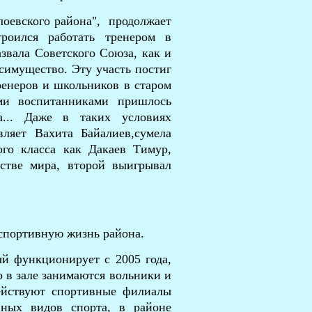
оевского района", продолжает
роился работать тренером в
звала Советского Союза, как и
осимущество. Эту участь постиг
ренеров и школьников в старом
ми воспитанниками пришлось
а... Даже в таких условиях
вляет Вахита Байалиев,сумела
ого класса как Дакаев Тимур,
стве мира, второй выигрывал
спортивную жизнь района.
ый функционирует с 2005 года,
о в зале занимаются вольники и
ействуют спортивные филиалы
ных видов спорта, в районе