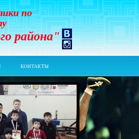
лики по
ту
го района"
И
КОНТАКТЫ