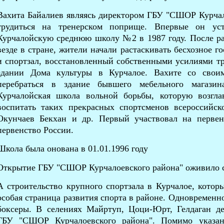
Вахита Байалиев являясь директором ГБУ "СШОР Курчал
трудиться на тренерском поприще. Впервые он уст
Курчалойскую среднюю школу №2 в 1987 году. После ра
везде в стране, жители начали растаскивать бесхозное г
и спортзал, восстановленный собственными усилиями т
здании Дома культуры в Курчалое. Вахите со свои
перебраться в здание бывшего мебельного магазин
Курчалойская школа вольной борьбы, которую возгла
воспитать таких прекрасных спортсменов всероссийск
Окунчаев Бекхан и др. Первый участвовал на первен
первенство России.
Школа была онована в 01.01.1996 году
Открытие ГБУ "СШОР Курчалоевского района" оживило 
А строительство крупного спортзала в Курчалое, котор
особая страница развития спорта в районе. Одновременн
боксеры. В селениях Майртуп, Цоци-Юрт, Гелдаган д
ГБУ "СШОР Курчалоевского района". Помимо указан