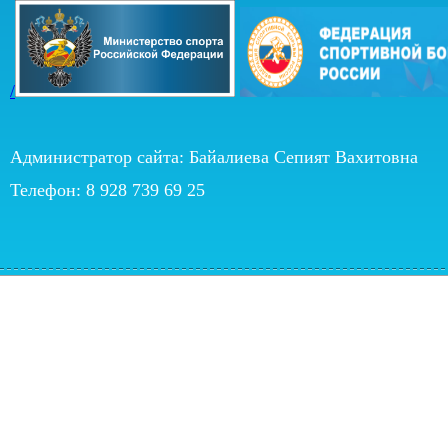
/
Администратор сайта: Байалиева Сепият Вахитовна
Телефон: 8 928 739 69 25