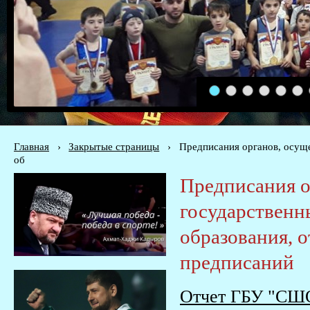
1
2
3
4
5
6
Главная
›
Закрытые страницы
›
Предписания органов, осуще
об
Предписания 
государственны
образования, 
предписаний
Отчет ГБУ "СШО