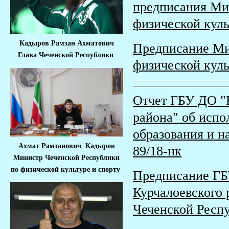
предписания Ми
физической культ
Кадыров Рамзан Ахматович
Предписание Ми
Глава Чеченской Республики
физической культ
Отчет ГБУ ДО "
района" об исп
образования и н
Ахмат Рамзанович Кадыров
89/18-нк
Министр Че
ченской Республики
по физической культуре и спорту
Предписание Г
Курчалоевского 
Чеченской Респу