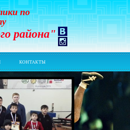
лики по
ту
го района"
И
КОНТАКТЫ