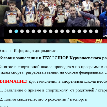
1
2
3
4
5
6
7
8
9
10
11
12
13
14
15
16
 нас
›
Информация для родителей
Условия зачисления в ГБУ "СШОР Курчалоевского ра
Занятие в спортивной школе проводятся по
программам с
видам спорта
, разрабатываемым
на основе федеральных с
ВНИМАНИЕ!
Для зачисления в спортивная школа нео
1.
Заявление о приеме в спортшколу
от родителей
/
стар
2. Копия свидетельство о рождении / паспорта