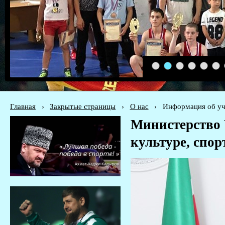
1
2
3
4
5
6
Главная
›
Закрытые страницы
›
О нас
›
Информация об уч
Министерство
культуре, спо