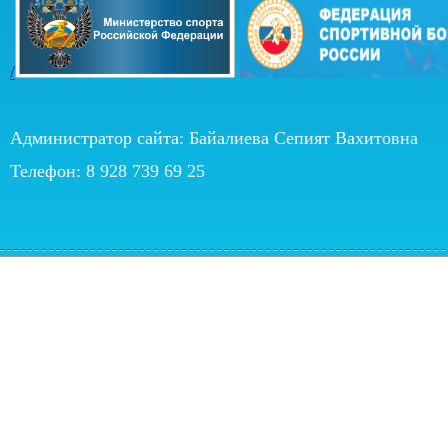
/
Администратор сайта: Байалиева Сепият Вахитовна
Телефон: 8 928 739 69 25