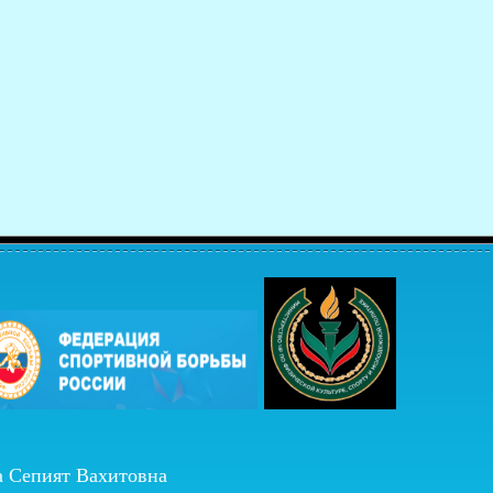
а Сепият Вахитовна