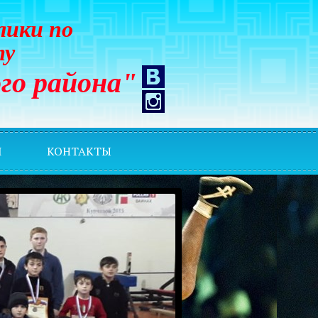
лики по
ту
го района"
И
КОНТАКТЫ