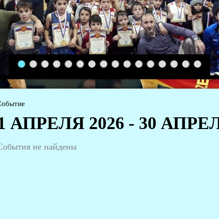
1
2
3
4
5
6
7
8
9
10
11
12
13
14
15
16
Событие
1 АПРЕЛЯ 2026 - 30 АПРЕ
События не найдены